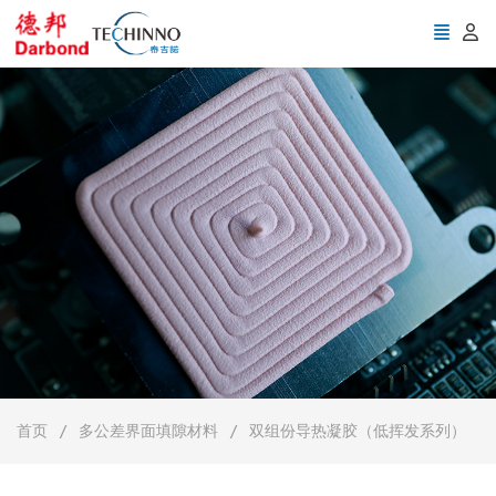
首页
多公差界面填隙材料
双组份导热凝胶（低挥发系列）