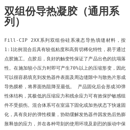
双组份导热凝胶（通用系
列）
Fill-CIP 2XX系列双组份硅系液态导热填缝材料，按
1:1比例混合后具有较低粘度和高剪切稀化特性，易于通过
点胶施工。点胶后，良好的触变性保证了产品出色的抗塌落
性。在施加较小压力时即可产生70%以上的压缩形变，因此
可以很容易填充到发热器件表面及周边缝隙中与散热片形成
导热膜桥，将界面热阻降至最低。 产品固化后会形成3D弹
性体结构，其极低的压缩应力和残余应力可有效保护敏感组
件不受损伤。混合体系可在室温下固化或加热状态下快速固
化，具有良好的弹性模量，协助缓解发热器件因发热后热膨
胀释放的应力，并在各种苛刻的使用环境及剧烈的振动中保