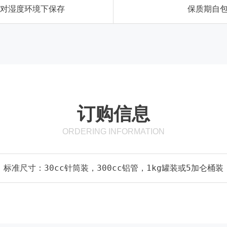
%相对湿度环境下保存
保质期自包
订购信息
ORDERING INFORMATION
标准尺寸：30cc针筒装，300cc铝管，1kg罐装或5加仑桶装