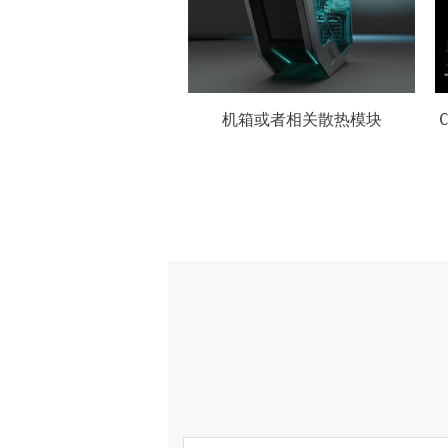
箱或者相关散热模块
CPU，GPU图像处理器等芯片组