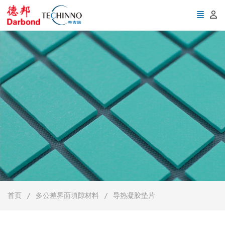
首页
多公差界面填隙材料
导热凝胶垫片