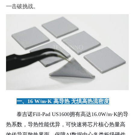
一击破挑战。
一、16 W/m·K
高导热
无惧高热流密度
泰吉诺
Fill-Pad US1600
拥有高达
16.0W/m·K
的导
热系数，导热性能优异，可快速将芯片核心热量高
效传导至散热界面，保障
AI
数据中心各类板级硬件