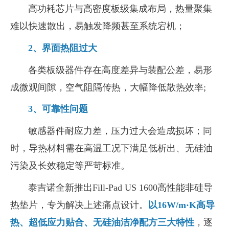
高功耗芯片与高密度板级集成布局，热量聚集
难以快速散出，易触发降频甚至系统宕机；
2
、
界面热阻过大
各类板级器件存在高度差异与装配公差，易形
成微观间隙，空气阻隔传热，大幅降低散热效率
;
3
、可靠性问题
敏感器件耐应力差，压力过大会造成损坏；同
时，导热材料需在高温工况下满足低析出、无硅油
污染及长效稳定等严苛标准。
泰吉诺全新推出
Fill-Pad US 1600
高性能非硅导
热垫片，专为解决上述痛点设计。
以
16W/m·K
高导
热、超低应力贴合、无硅油洁净配方三大特性
，逐